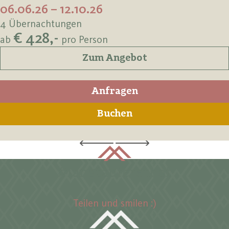
06.06.26 – 12.10.26
4 Übernachtungen
€ 428,-
ab
pro Person
Zum Angebot
Anfragen
Buchen
#langtaufererhof
Teilen und smilen :)