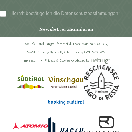
Hiermit bestätige ich die
Datenschutzbestimmungen
*
Newsletter abonnieren
2026 © Hotel Langtaufererhof d. Thöni Martina & Co. KG,
MwSt.-Nr.: 01548540218,
CIN: IT021027A1YEIMCGWN
Impressum
Privacy & Cookies
•
produced by