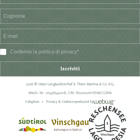
Confermo la
politica di privacy
*
Iscriviti
2026 © Hotel Langtaufererhof d. Thöni Martina & Co. KG,
MwSt.-Nr.: 01548540218,
CIN: IT021027A1YEIMCGWN
Colophon
Privacy & Cookies
•
produced by