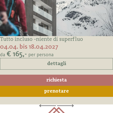
Tutto incluso -niente di superfluo
04.04. bis 18.04.2027
€ 165,-
da
per persona
dettagli
richiesta
prenotare