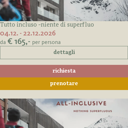
Tutto incluso -niente di superfluo
04.12. - 22.12.2026
€ 165,-
da
per persona
dettagli
richiesta
prenotare