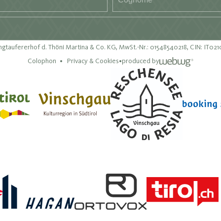
gtaufererhof d. Thöni Martina & Co. KG,
MwSt.-Nr.: 01548540218,
CIN: IT0
Colophon
Privacy & Cookies
•
produced by