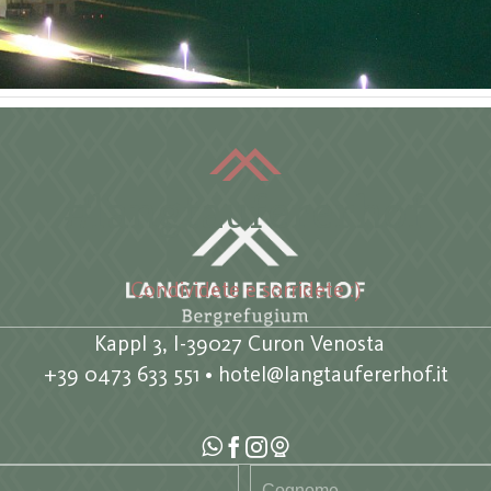
#langtaufererhof
Condividete e sorridete :)
Kappl 3, I-39027 Curon Venosta
+39 0473 633 551
•
hotel@langtaufererhof.it