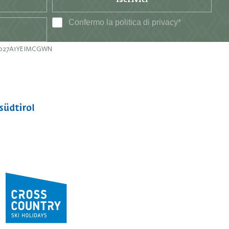
Confermo la
politica di privacy
*
21027A1YEIMCGWN