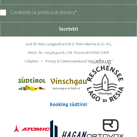
Confermo la
politica di privacy
*
Iscriviti
2026 © Hotel Langtaufererhof d. Thöni Martina & Co. KG,
MwSt.-Nr.: 01548540218,
CIN: IT021027A1YEIMCGWN
Colophon
Privacy & Cookies
•
produced by