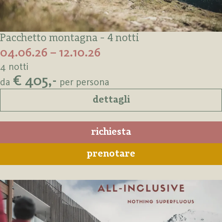
Pacchetto montagna - 4 notti
04.06.26 – 12.10.26
4 notti
€ 405,-
da
per persona
dettagli
richiesta
prenotare