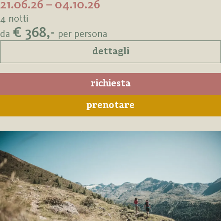
21.06.26 – 04.10.26
4 notti
€ 368,-
da
per persona
dettagli
richiesta
prenotare