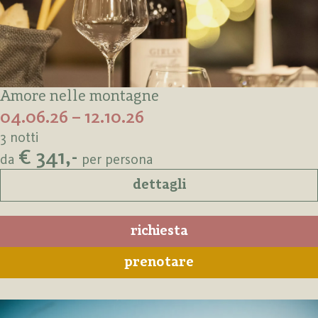
Amore nelle montagne
04.06.26 – 12.10.26
3 notti
€ 341,-
da
per persona
dettagli
richiesta
prenotare