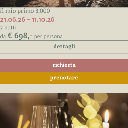
Il mio primo 3.000
21.06.26 – 11.10.26
7 notti
€ 698,-
da
per persona
dettagli
richiesta
prenotare