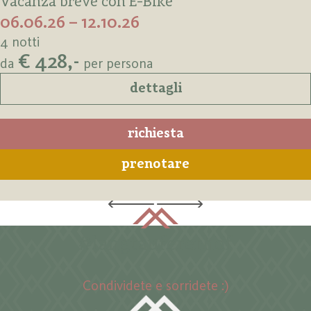
Vacanza breve con E-Bike
06.06.26 – 12.10.26
4 notti
€ 428,-
da
per persona
dettagli
richiesta
prenotare
#langtaufererhof
Condividete e sorridete :)