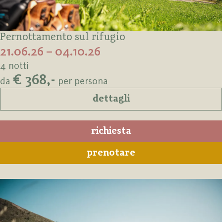
Pernottamento sul rifugio
21.06.26 – 04.10.26
4 notti
€ 368,-
da
per persona
dettagli
richiesta
prenotare