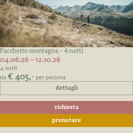
Pacchetto montagna - 4 notti
04.06.26 – 12.10.26
4 notti
€ 405,-
da
per persona
dettagli
richiesta
prenotare