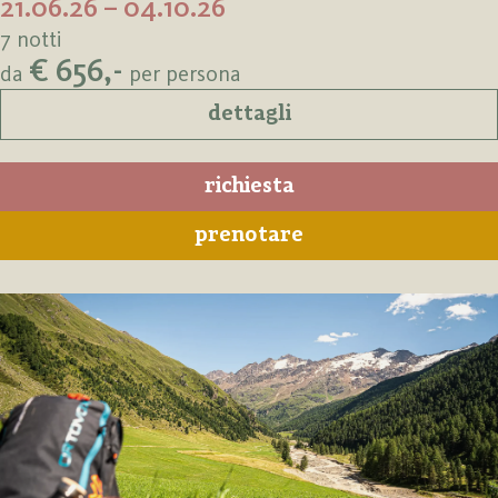
21.06.26 – 04.10.26
7 notti
€ 656,-
da
per persona
dettagli
richiesta
prenotare