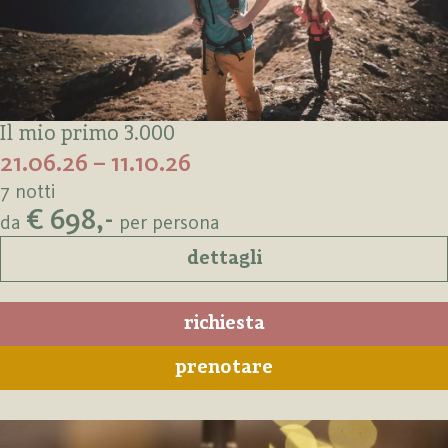
Il mio primo 3.000
21.06.26 – 11.10.26
7 notti
€ 698,-
da
per persona
dettagli
richiesta
prenotare