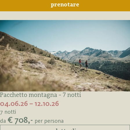
prenotare
Pacchetto montagna - 7 notti
04.06.26 – 12.10.26
7 notti
€ 708,-
da
per persona