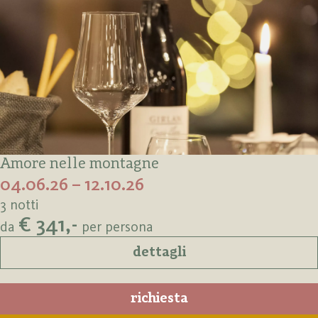
Amore nelle montagne
04.06.26 – 12.10.26
3 notti
€ 341,-
da
per persona
dettagli
richiesta