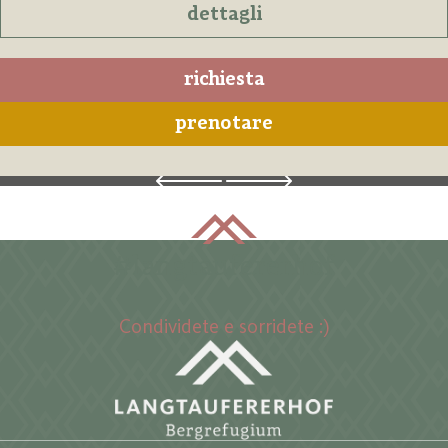
dettagli
richiesta
prenotare
#langtaufererhof
Condividete e sorridete :)