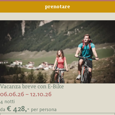
prenotare
Vacanza breve con E-Bike
06.06.26 – 12.10.26
4 notti
€ 428,-
da
per persona