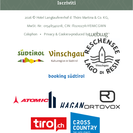
Iscriviti
2026 © Hotel Langtaufererhof d. Thöni Martina & Co. KG,
MwSt.-Nr.: 01548540218,
CIN: IT021027A1YEIMCGWN
Colophon
Privacy & Cookies
•
produced by