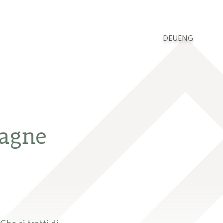
DEU
ENG
tagne