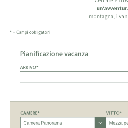
Cercare e tro
un'avventur
montagna, i van
* = Campi obbligatori
Pianificazione vacanza
ARRIVO*
CAMERE*
VITTO*