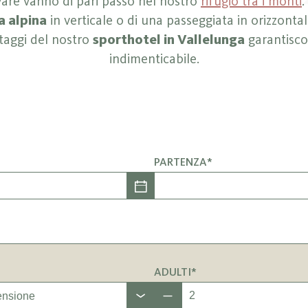
vare vanno di pari passo nel nostro
rifugio tra i monti
.
a alpina
in verticale o di una passeggiata in orizzontale
taggi del nostro
sporthotel in Vallelunga
garantisco
indimenticabile.
PARTENZA*
ADULTI*