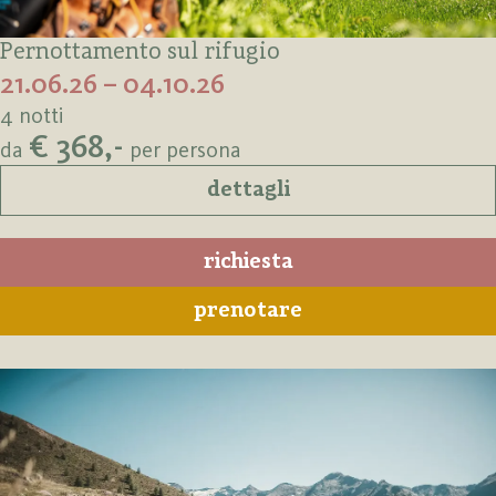
Pernottamento sul rifugio
21.06.26 – 04.10.26
4 notti
€ 368,-
da
per persona
dettagli
richiesta
prenotare