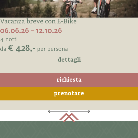
Vacanza breve con E-Bike
06.06.26 – 12.10.26
4 notti
€ 428,-
da
per persona
dettagli
richiesta
prenotare
#langtaufererhof