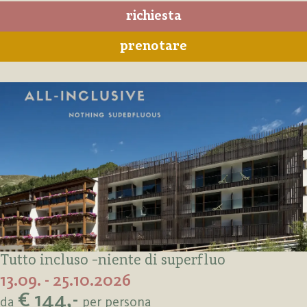
richiesta
prenotare
Tutto incluso -niente di superfluo
13.09. - 25.10.2026
€ 144,-
da
per persona