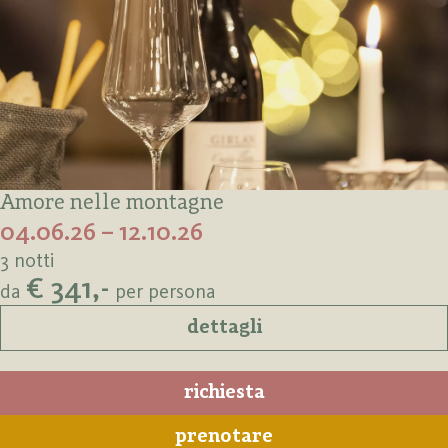
Amore nelle montagne
04.06.26 – 12.10.26
3 notti
€ 341,-
da
per persona
dettagli
richiesta
prenotare