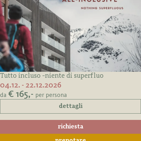
Tutto incluso -niente di superfluo
04.12. - 22.12.2026
€ 165,-
da
per persona
dettagli
richiesta
prenotare