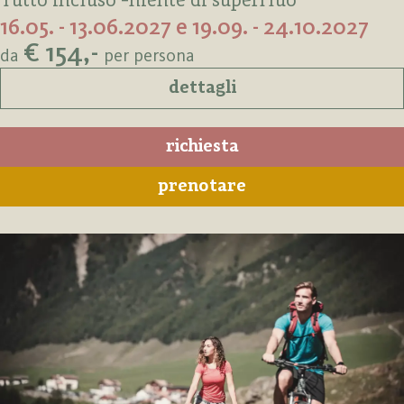
Tutto incluso -niente di superfluo
16.05. - 13.06.2027 e 19.09. - 24.10.2027
€ 154,-
da
per persona
dettagli
richiesta
prenotare