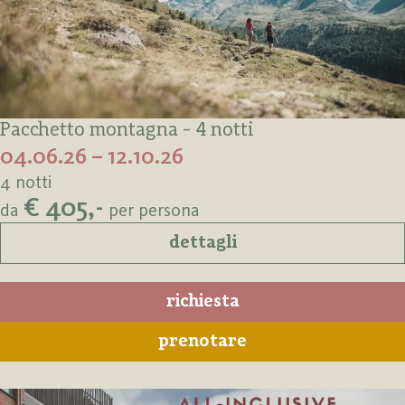
Pacchetto montagna - 4 notti
04.06.26 – 12.10.26
4 notti
€ 405,-
da
per persona
dettagli
richiesta
prenotare