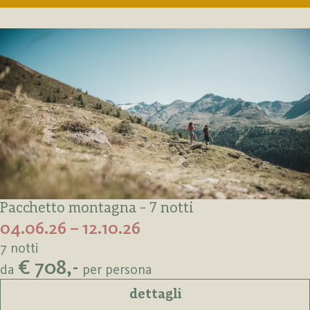
Pacchetto montagna - 7 notti
04.06.26 – 12.10.26
7 notti
€ 708,-
da
per persona
dettagli