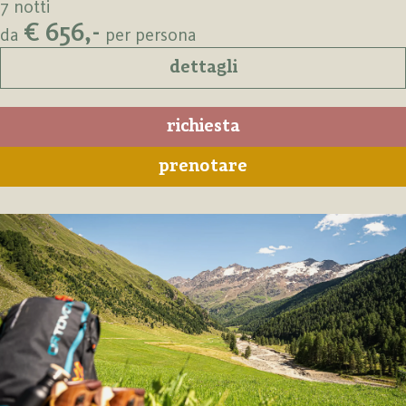
7 notti
€ 656,-
da
per persona
dettagli
richiesta
prenotare