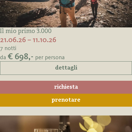
Il mio primo 3.000
21.06.26 – 11.10.26
7 notti
€ 698,-
da
per persona
dettagli
richiesta
prenotare