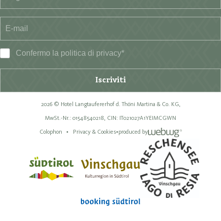
Confermo la
politica di privacy
*
Iscriviti
2026 © Hotel Langtaufererhof d. Thöni Martina & Co. KG,
MwSt.-Nr.: 01548540218,
CIN: IT021027A1YEIMCGWN
Colophon
Privacy & Cookies
•
produced by