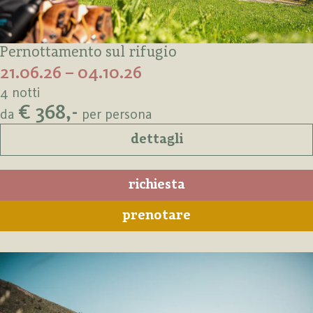
Pernottamento sul rifugio
21.06.26 – 04.10.26
4 notti
€ 368,-
da
per persona
dettagli
richiesta
prenotare