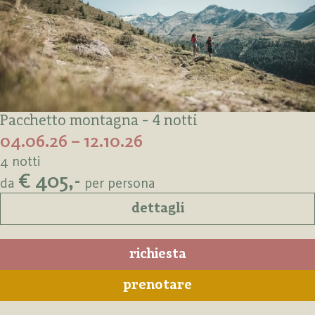
Pacchetto montagna - 4 notti
04.06.26 – 12.10.26
4 notti
€ 405,-
da
per persona
dettagli
richiesta
prenotare