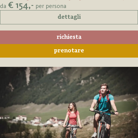
€ 154,-
da
per persona
dettagli
richiesta
prenotare