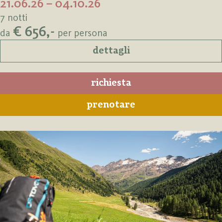
21.06.26 – 04.10.26
7 notti
€ 656,-
da
per persona
dettagli
richiesta
prenotare