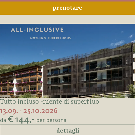
prenotare
Tutto incluso -niente di superfluo
13.09. - 25.10.2026
€ 144,-
da
per persona
dettagli