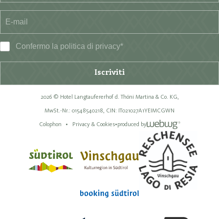
Confermo la
politica di privacy
*
Iscriviti
2026 © Hotel Langtaufererhof d. Thöni Martina & Co. KG,
MwSt.-Nr.: 01548540218,
CIN: IT021027A1YEIMCGWN
Colophon
Privacy & Cookies
•
produced by