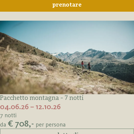
prenotare
Pacchetto montagna - 7 notti
04.06.26 – 12.10.26
7 notti
€ 708,-
da
per persona