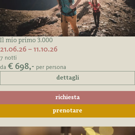
Il mio primo 3.000
21.06.26 – 11.10.26
7 notti
€ 698,-
da
per persona
dettagli
richiesta
prenotare