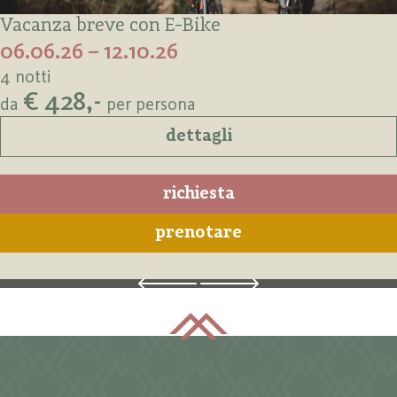
Vacanza breve con E-Bike
06.06.26 – 12.10.26
4 notti
€ 428,-
da
per persona
dettagli
richiesta
prenotare
#langtaufererhof