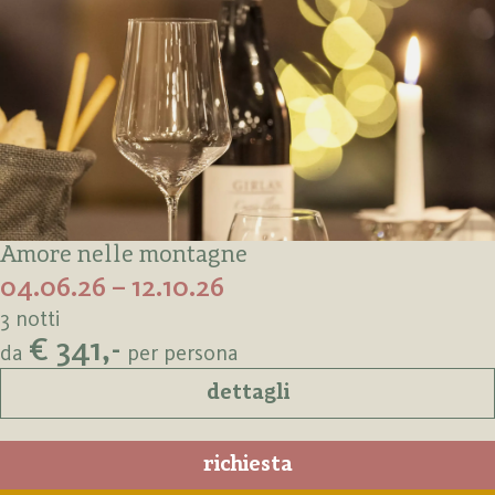
Amore nelle montagne
04.06.26 – 12.10.26
3 notti
€ 341,-
da
per persona
dettagli
richiesta