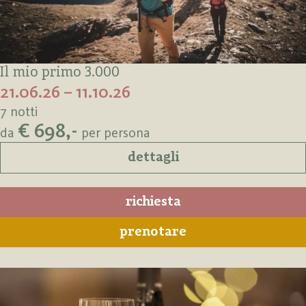
Il mio primo 3.000
21.06.26 – 11.10.26
7 notti
€ 698,-
da
per persona
dettagli
richiesta
prenotare