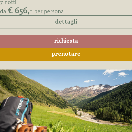
7 notti
€ 656,-
da
per persona
dettagli
richiesta
prenotare