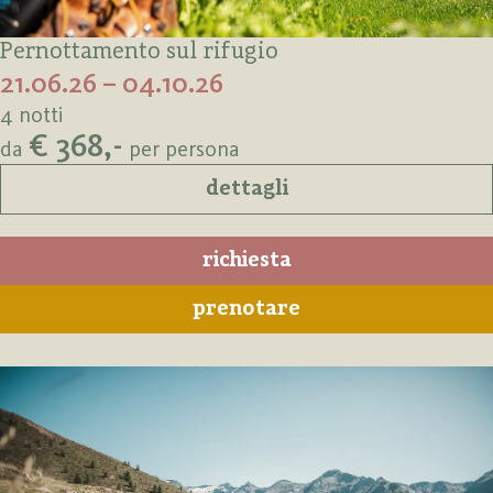
Pernottamento sul rifugio
21.06.26 – 04.10.26
4 notti
€ 368,-
da
per persona
dettagli
richiesta
prenotare