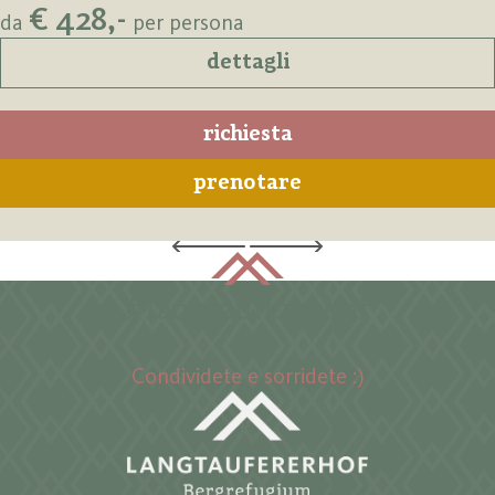
€ 428,-
da
per persona
dettagli
richiesta
prenotare
#langtaufererhof
Condividete e sorridete :)