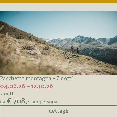
Pacchetto montagna - 7 notti
04.06.26 – 12.10.26
7 notti
€ 708,-
da
per persona
dettagli