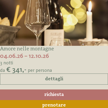
Amore nelle montagne
04.06.26 – 12.10.26
3 notti
€ 341,-
da
per persona
dettagli
richiesta
prenotare