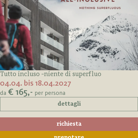
Tutto incluso -niente di superfluo
04.04. bis 18.04.2027
€ 165,-
da
per persona
dettagli
richiesta
prenotare