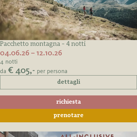
Pacchetto montagna - 4 notti
04.06.26 – 12.10.26
4 notti
€ 405,-
da
per persona
dettagli
richiesta
prenotare