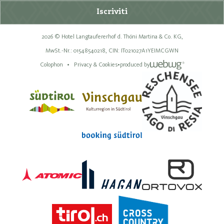
Iscriviti
2026 © Hotel Langtaufererhof d. Thöni Martina & Co. KG,
MwSt.-Nr.: 01548540218,
CIN: IT021027A1YEIMCGWN
Colophon
Privacy & Cookies
•
produced by